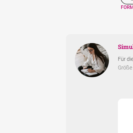
FORM
Simu
Für di
Größe 