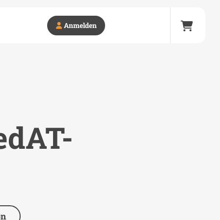
Anmelden
edAT-
on