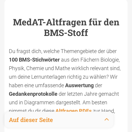
MedAT-Altfragen für den
BMS-Stoff
Du fragst dich, welche Themengebiete der über
100 BMS-Stichwörter
aus den Fächern Biologie,
Physik, Chemie und Mathe wirklich relevant sind,
um deine Lernunterlagen richtig zu wählen? Wir
haben eine umfassende
Auswertung
der
Gedankenprotokolle
der letzten Jahre gemacht
und in Diagrammen dargestellt. Am besten
nimmst du dir diese
Altfragen PDFs
zur Hand,
Auf dieser Seite
bevor du dich an deinen Lernplan setzt.