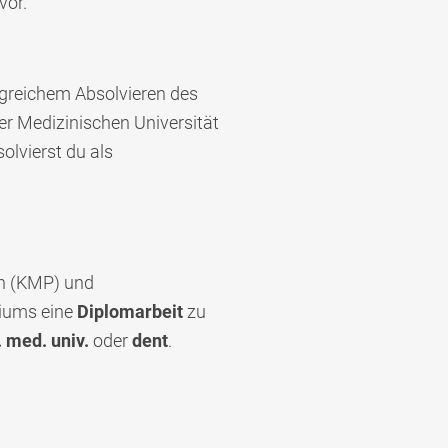
vor.
lgreichem Absolvieren des
r Medizinischen Universität
olvierst du als
en (KMP) und
diums eine
Diplomarbeit
zu
. med. univ.
oder
dent
.