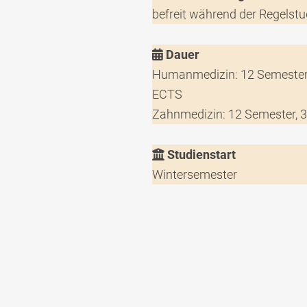
befreit während der Regelstu
Dauer
Humanmedizin: 12 Semester
ECTS
Zahnmedizin: 12 Semester, 
Studienstart
Wintersemester