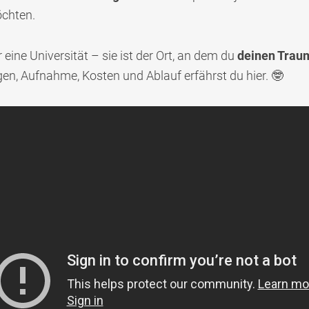
öchten.
 eine Universität – sie ist der Ort, an dem du
deinen Traum
n, Aufnahme, Kosten und Ablauf erfährst du hier. 🤓