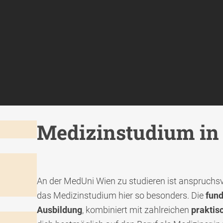
Medizinstudium in
An der MedUni Wien zu studieren ist anspruchs
das Medizinstudium hier so besonders. Die
fund
Ausbildung
, kombiniert mit zahlreichen
praktis