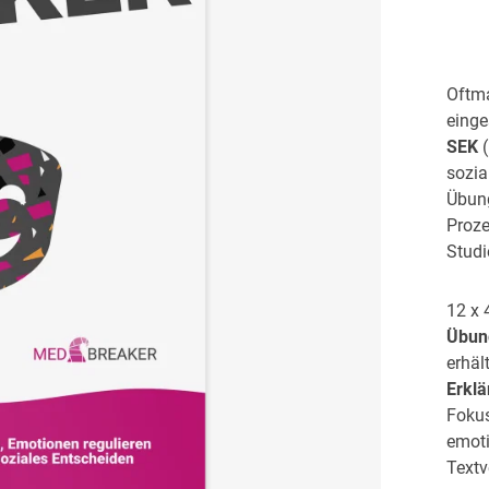
Oftma
einge
SEK
(
sozia
Übung
Proze
Studi
12 x 
Übun
erhäl
Erkl
Fokus
emoti
Textv