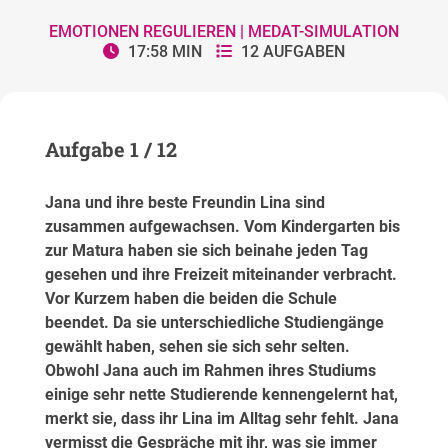
EMOTIONEN REGULIEREN | MEDAT-SIMULATION
17:57
MIN
12 AUFGABEN
Aufgabe 1 / 12
A
Jana und ihre beste Freundin Lina sind
Kl
zusammen aufgewachsen. Vom Kindergarten bis
Re
zur Matura haben sie sich beinahe jeden Tag
W
gesehen und ihre Freizeit miteinander verbracht.
so
Vor Kurzem haben die beiden die Schule
d
beendet. Da sie unterschiedliche Studiengänge
l
gewählt haben, sehen sie sich sehr selten.
ni
Obwohl Jana auch im Rahmen ihres Studiums
ge
einige sehr nette Studierende kennengelernt hat,
le
merkt sie, dass ihr Lina im Alltag sehr fehlt. Jana
in
vermisst die Gespräche mit ihr, was sie immer
se