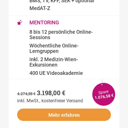
BMS, TV, KFF, SEK + optional
MedAT-Z
MENTORING
8 bis 12 persönliche Online-
Sessions
Wöchentliche Online-
Lerngruppen
inkl. 2 Medizin-Wien-
Exkursionen
400 UE Videoakademie
3.198,00
€
Spare
4.274,58
€
€
1.076,58
inkl. MwSt., kostenfreier Versand
Mehr erfahren