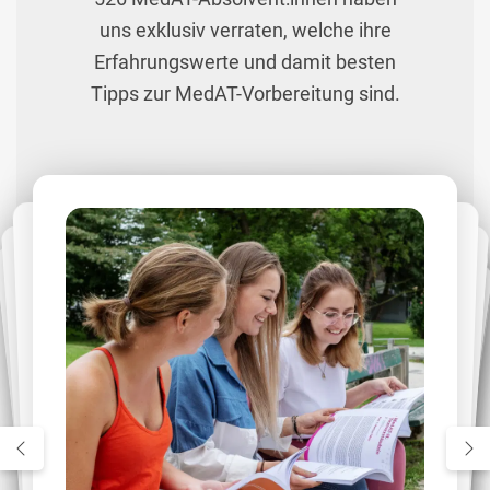
uns exklusiv verraten, welche ihre
Erfahrungswerte und damit besten
Tipps zur MedAT-Vorbereitung sind.
Platz 11: Motiviert werden und
motivieren: Lerngruppen als
Gamechanger! 🧑‍🤝‍🧑
Für viele ist eine Lerngruppe der
entscheidende Faktor, der den
Unterschied macht. Gute Gemeinschaften
bringen nicht nur Motivation, sondern
Platz 8: Simulieren, simulieren