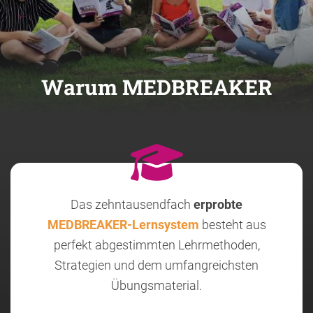
Warum MEDBREAKER
Das zehntausendfach
erprobte
MEDBREAKER-Lernsystem
besteht aus
perfekt abgestimmten Lehrmethoden,
Strategien und dem umfangreichsten
Übungsmaterial.