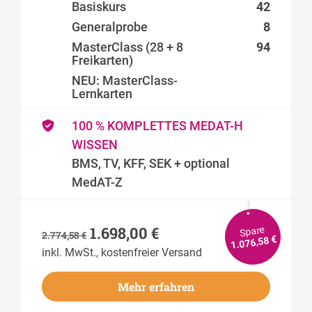
Basiskurs
42
Generalprobe
8
MasterClass (28 + 8
94
Freikarten)
NEU: MasterClass-
Lernkarten
100 % KOMPLETTES MEDAT-H
WISSEN
BMS, TV, KFF, SEK + optional
MedAT-Z
1.698,00
€
Spare
2.774,58
€
€
1.076,58
inkl. MwSt., kostenfreier Versand
Mehr erfahren